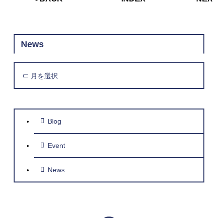
News
月を選択
Blog
Event
News