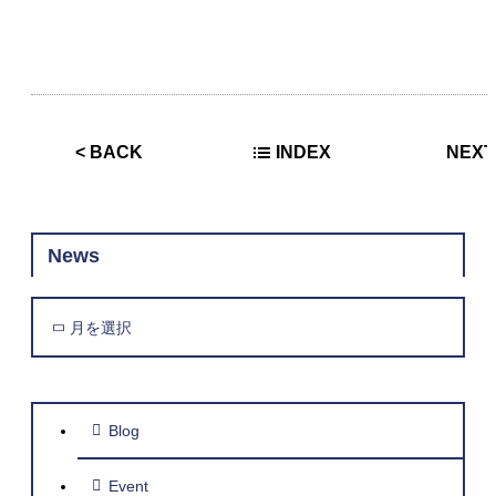
<
BACK
INDEX
NEXT
News
月を選択
Blog
Event