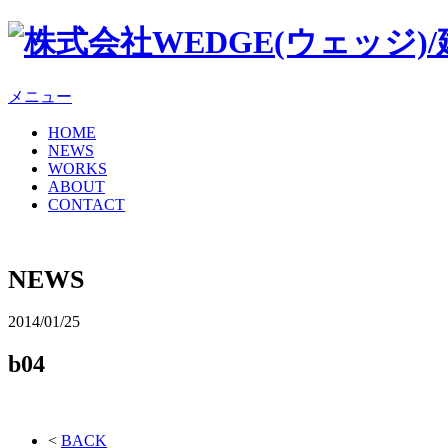
メニュー
HOME
NEWS
WORKS
ABOUT
CONTACT
NEWS
2014/01/25
b04
<
BACK